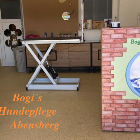
Bogi´s
Hundepflege
Abensberg